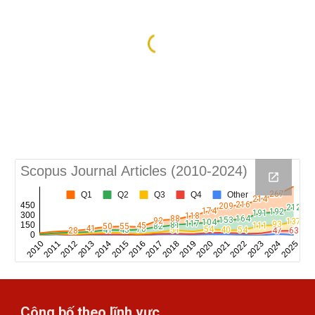
Công bố theo lĩnh vực